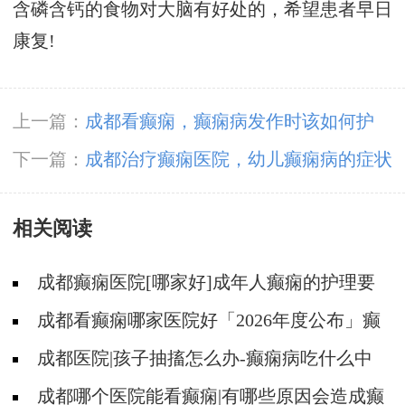
含磷含钙的食物对大脑有好处的，希望患者早日
康复!
上一篇：
成都看癫痫，癫痫病发作时该如何护
理?
下一篇：
成都治疗癫痫医院，幼儿癫痫病的症状
有哪些?
相关阅读
成都癫痫医院[哪家好]成年人癫痫的护理要
做到哪些?
成都看癫痫哪家医院好「2026年度公布」癫
痫是遗传的吗?
成都医院|孩子抽搐怎么办-癫痫病吃什么中
药?
成都哪个医院能看癫痫|有哪些原因会造成癫