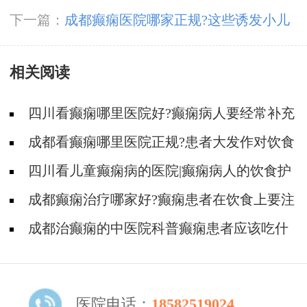
能吃什么哪些食物?
下一篇：
成都癫痫医院哪家正规?这些诱发小儿
癫痫发作的危险因素要警惕!
相关阅读
四川看癫痫哪里医院好?癫痫病人要经常补充
营养物质!
成都看癫痫哪里医院正规?患者大发作对饮食
有什么要求?
四川看儿童癫痫病的医院|癫痫病人的饮食护
理是怎么样的?
成都癫痫治疗哪家好?癫痫患者在饮食上要注
意什么?
成都治癫痫的中医院科普癫痫患者应该吃什
么水果和蔬菜好?
医院电话：
18582519024