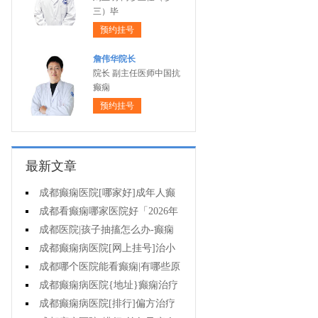
三）毕
预约挂号
詹伟华院长
院长 副主任医师中国抗
癫痫
预约挂号
最新文章
成都癫痫医院[哪家好]成年人癫
痫的护理要做到哪些?
成都看癫痫哪家医院好「2026年
度公布」癫痫是遗传的吗?
成都医院|孩子抽搐怎么办-癫痫
病吃什么中药?
成都癫痫病医院[网上挂号]治小
儿癫痫病药哪个好?
成都哪个医院能看癫痫|有哪些原
因会造成癫痫?
成都癫痫病医院{地址}癫痫治疗
要坚持哪些原则?
成都癫痫病医院[排行]偏方治疗