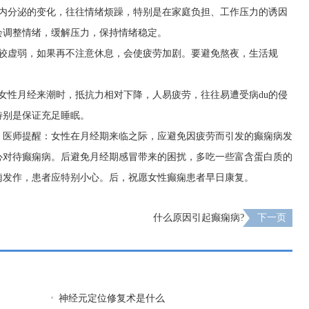
于内分泌的变化，往往情绪烦躁，特别是在家庭负担、工作压力的诱因
会调整情绪，缓解压力，保持情绪稳定。
质较虚弱，如果再不注意休息，会使疲劳加剧。要避免熬夜，生活规
女性月经来潮时，抵抗力相对下降，人易疲劳，往往易遭受病du的侵
特别是保证充足睡眠。
。医师提醒：女性在月经期来临之际，应避免因疲劳而引发的癫痫病发
心对待癫痫病。后避免月经期感冒带来的困扰，多吃一些富含蛋白质的
痫发作，患者应特别小心。后，祝愿女性癫痫患者早日康复。
什么原因引起癫痫病?
下一页
神经元定位修复术是什么