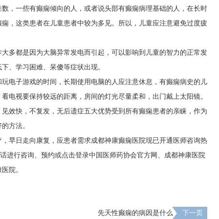
胜数，一些有癫痫倾向的人，或者说头部有癫痫病理基础的人，在长时
癫痫，这类患者在儿童患者中较为多见。所以，儿童应注意避免过度疲
作大多都是因为大脑异常发电而引起，可以影响到儿童的智力的正常发
低下、学习困难、呆傻等症状出现。
和玩电子游戏的时间，长期使用电脑的人应注意休息，有癫痫病史的儿
，看电视要保持较远的距离，房间的灯光尽量柔和，出门戴上太阳镜。
，见效快，不复发，无后遗症五大优势受到所有癫痫患者的亲睐，作为
好的方法。
疗，早日走向康复，应患者需求成都神康癫痫医院现已开通医师咨询热
打热线电话进行咨询、预约或点击登录中国医师药协会官方网、成都神康医院
康医院。
先天性癫痫的病因是什么
下一页