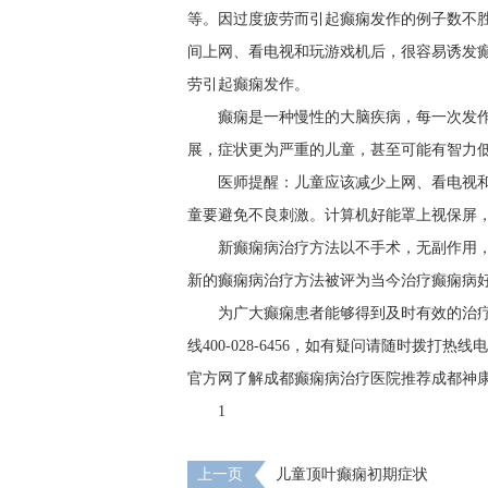
等。因过度疲劳而引起癫痫发作的例子数不
间上网、看电视和玩游戏机后，很容易诱发
劳引起癫痫发作。
癫痫是一种慢性的大脑疾病，每一次发
展，症状更为严重的儿童，甚至可能有智力
医师提醒：儿童应该减少上网、看电视
童要避免不良刺激。计算机好能罩上视保屏
新癫痫病治疗方法以不手术，无副作用
新的癫痫病治疗方法被评为当今治疗癫痫病
为广大癫痫患者能够得到及时有效的治
线400-028-6456，如有疑问请随时拨
官方网了解成都癫痫病治疗医院推荐成都神
1
上一页
儿童顶叶癫痫初期症状