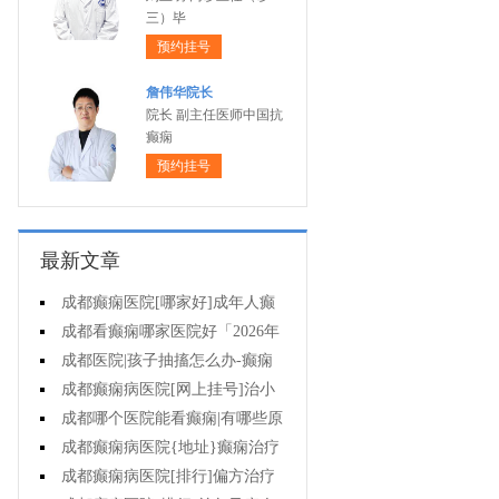
三）毕
预约挂号
詹伟华院长
院长 副主任医师中国抗
癫痫
预约挂号
最新文章
成都癫痫医院[哪家好]成年人癫
痫的护理要做到哪些?
成都看癫痫哪家医院好「2026年
度公布」癫痫是遗传的吗?
成都医院|孩子抽搐怎么办-癫痫
病吃什么中药?
成都癫痫病医院[网上挂号]治小
儿癫痫病药哪个好?
成都哪个医院能看癫痫|有哪些原
因会造成癫痫?
成都癫痫病医院{地址}癫痫治疗
要坚持哪些原则?
成都癫痫病医院[排行]偏方治疗