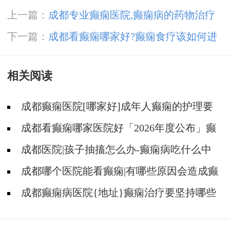
上一篇：
成都专业癫痫医院,癫痫病的药物治疗
原则?
下一篇：
成都看癫痫哪家好?癫痫食疗该如何进
行?
相关阅读
成都癫痫医院[哪家好]成年人癫痫的护理要
做到哪些?
成都看癫痫哪家医院好「2026年度公布」癫
痫是遗传的吗?
成都医院|孩子抽搐怎么办-癫痫病吃什么中
药?
成都哪个医院能看癫痫|有哪些原因会造成癫
痫?
成都癫痫病医院{地址}癫痫治疗要坚持哪些
原则?