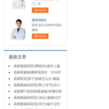
三）毕
预约挂号
詹伟华院长
院长 副主任医师中国抗
癫痫
预约挂号
最新文章
成都癫痫医院[哪家好]成年人癫
痫的护理要做到哪些?
成都看癫痫哪家医院好「2026年
度公布」癫痫是遗传的吗?
成都医院|孩子抽搐怎么办-癫痫
病吃什么中药?
成都癫痫病医院[网上挂号]治小
儿癫痫病药哪个好?
成都哪个医院能看癫痫|有哪些原
因会造成癫痫?
成都癫痫病医院{地址}癫痫治疗
要坚持哪些原则?
成都癫痫病医院[排行]偏方治疗