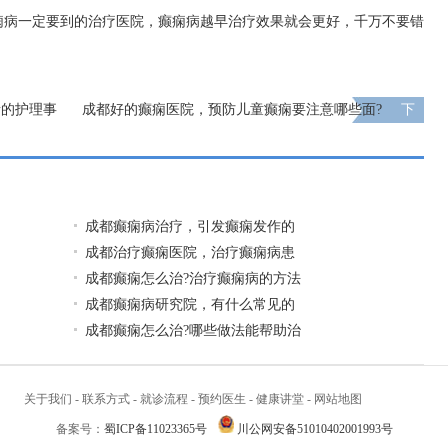
痫病一定要到的治疗医院，癫痫病越早治疗效果就会更好，千万不要错
者的护理事
成都好的癫痫医院，预防儿童癫痫要注意哪些面?
下
一页
成都癫痫病治疗，引发癫痫发作的
成都治疗癫痫医院，治疗癫痫病患
成都癫痫怎么治?治疗癫痫病的方法
成都癫痫病研究院，有什么常见的
成都癫痫怎么治?哪些做法能帮助治
关于我们
-
联系方式
-
就诊流程
-
预约医生
-
健康讲堂
-
网站地图
备案号：
蜀ICP备11023365号
川公网安备51010402001993号