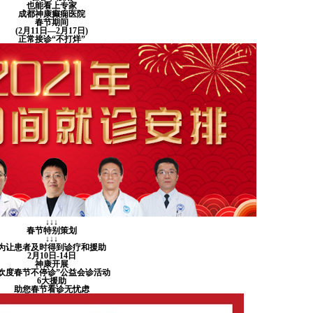
也能看上专家
成都神康癫痫医院
春节期间
(2月11日—2月17日)
正常接诊“不打烊”
↓↓↓
春节特别策划
↓↓↓
为让患者及时得到诊疗和援助
2月10日-14日
神康开展
“欢度春节不停诊”公益会诊活动
6大援助
助您春节看诊无忧虑