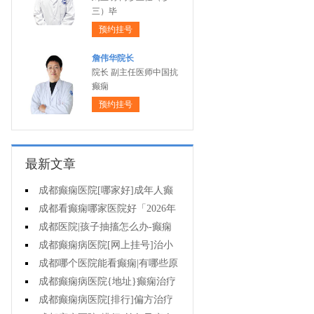
三）毕
预约挂号
詹伟华院长
院长 副主任医师中国抗
癫痫
预约挂号
最新文章
成都癫痫医院[哪家好]成年人癫
痫的护理要做到哪些?
成都看癫痫哪家医院好「2026年
度公布」癫痫是遗传的吗?
成都医院|孩子抽搐怎么办-癫痫
病吃什么中药?
成都癫痫病医院[网上挂号]治小
儿癫痫病药哪个好?
成都哪个医院能看癫痫|有哪些原
因会造成癫痫?
成都癫痫病医院{地址}癫痫治疗
要坚持哪些原则?
成都癫痫病医院[排行]偏方治疗