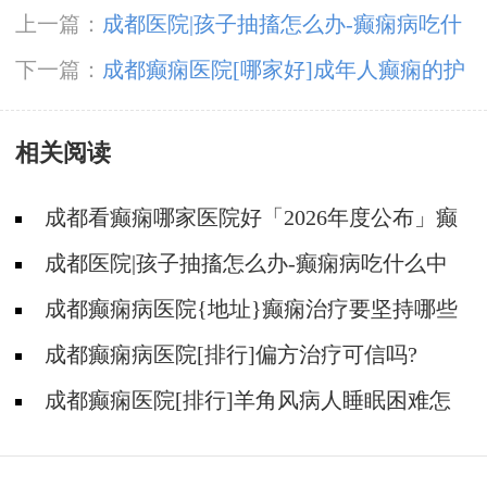
上一篇：
成都医院|孩子抽搐怎么办-癫痫病吃什
么中药?
下一篇：
成都癫痫医院[哪家好]成年人癫痫的护
理要做到哪些?
相关阅读
成都看癫痫哪家医院好「2026年度公布」癫
痫是遗传的吗?
成都医院|孩子抽搐怎么办-癫痫病吃什么中
药?
成都癫痫病医院{地址}癫痫治疗要坚持哪些
原则?
成都癫痫病医院[排行]偏方治疗可信吗?
成都癫痫医院[排行]羊角风病人睡眠困难怎
么办?