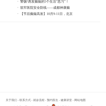
警惕!诱发癫痫的5个生活“恶习”！
筑牢医院安全防线——成都神康癫
【节后癫痫高发】10月9-11日，北京
关于我们
-
联系方式
-
就诊流程
-
预约医生
-
健康讲堂
-
网站地图