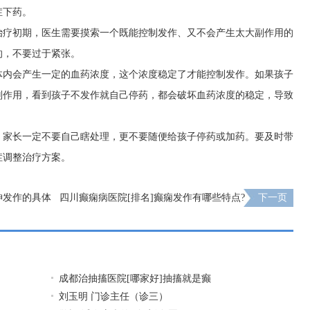
症下药。
治疗初期，医生需要摸索一个既能控制发作、又不会产生太大副作用的
的，不要过于紧张。
体内会产生一定的血药浓度，这个浓度稳定了才能控制发作。如果孩子
副作用，看到孩子不发作就自己停药，都会破坏血药浓度的稳定，导致
，家长一定不要自己瞎处理，更不要随便给孩子停药或加药。要及时带
症调整治疗方案。
失神发作的具体
四川癫痫病医院[排名]癫痫发作有哪些特点?
下一页
成都治抽搐医院[哪家好]抽搐就是癫
刘玉明 门诊主任（诊三）