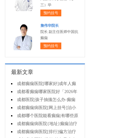
三）毕
预约挂号
詹伟华院长
院长 副主任医师中国抗
癫痫
预约挂号
最新文章
成都癫痫医院[哪家好]成年人癫
痫的护理要做到哪些?
成都看癫痫哪家医院好「2026年
度公布」癫痫是遗传的吗?
成都医院|孩子抽搐怎么办-癫痫
病吃什么中药?
成都癫痫病医院[网上挂号]治小
儿癫痫病药哪个好?
成都哪个医院能看癫痫|有哪些原
因会造成癫痫?
成都癫痫病医院{地址}癫痫治疗
要坚持哪些原则?
成都癫痫病医院[排行]偏方治疗