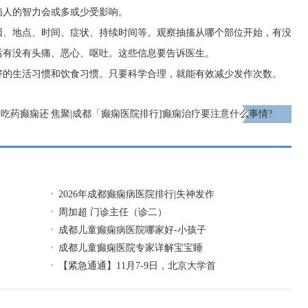
病人的智力会或多或少受影响。
因、地点、时间、症状、持续时间等。观察抽搐从哪个部位开始，有没
后有没有头痛、恶心、呕吐。这些信息要告诉医生。
好的生活习惯和饮食习惯。只要科学合理，就能有效减少发作次数。
子吃药癫痫还
焦聚|成都「癫痫医院排行]癫痫治疗要注意什么事情?
下一页
2026年成都癫痫病医院排行|失神发作
周加超 门诊主任（诊二）
成都儿童癫痫病医院哪家好-小孩子
成都儿童癫痫医院专家详解宝宝睡
【紧急通通】11月7-9日，北京大学首