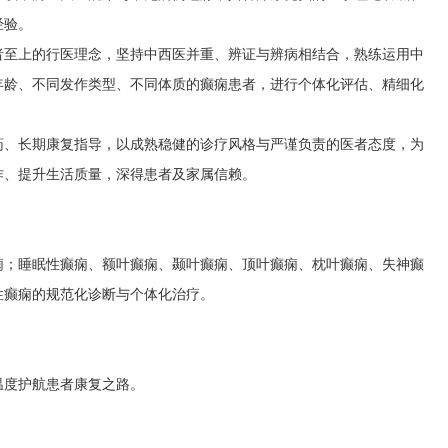
经验。
者至上的行医理念，坚持中西医并重、辨证与辨病相结合，熟练运用中
年龄、不同发作类型、不同体质的癫痫患者，进行个体化评估、精细化
药、长期康复指导，以成熟稳健的诊疗风格与严谨负责的医者态度，为
作、提升生活质量，深得患者及家属信赖。
痫；睡眠性癫痫、额叶癫痫、颞叶癫痫、顶叶癫痫、枕叶癫痫、失神癫
性癫痫的规范化诊断与个体化治疗。
温度护航患者康复之路。