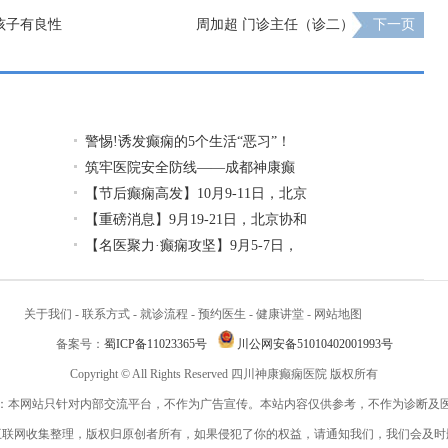
孩子有良性
周加超 门诊主任（诊二）
下一页
警惕!诱发癫痫的5个生活“恶习”！
筑牢医院安全防线——成都神康癫
【节后癫痫高发】10月9-11日，北京
【重磅消息】9月19-21日，北京协和
【名医聚力·癫痫攻坚】9月5-7日，
关于我们
-
联系方式
-
就诊流程
-
预约医生
-
健康讲堂
-
网站地图
备案号：
蜀ICP备11023365号
川公网安备51010402001993号
Copyright © All Rights Reserved 四川神康癫痫医院 版权所有
：本网站只针对内部交流平台，不作为广告宣传。本站内容仅供参考，不作为诊断及
互联网收集整理，版权归原创者所有，如果侵犯了你的权益，请通知我们，我们会及时