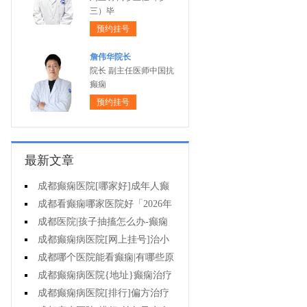
三）毕
预约挂号
詹伟华院长
院长 副主任医师中国抗
癫痫
预约挂号
最新文章
成都癫痫医院[哪家好]成年人癫
痫的护理要做到哪些?
成都看癫痫哪家医院好「2026年
度公布」癫痫是遗传的吗?
成都医院|孩子抽搐怎么办-癫痫
病吃什么中药?
成都癫痫病医院[网上挂号]治小
儿癫痫病药哪个好?
成都哪个医院能看癫痫|有哪些原
因会造成癫痫?
成都癫痫病医院{地址}癫痫治疗
要坚持哪些原则?
成都癫痫病医院[排行]偏方治疗