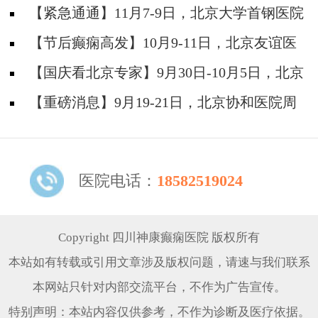
防安全培训纪实
【紧急通通】11月7-9日，北京大学首钢医院
神经内科胡颖教授亲临成都会诊，破解癫痫疑难
【节后癫痫高发】10月9-11日，北京友谊医
院陈葵博士免费会诊+治疗援助，破解癫痫难
【国庆看北京专家】9月30日-10月5日，北京
题！
天坛&首钢医院两大专家蓉城亲诊+癫痫大额救
【重磅消息】9月19-21日，北京协和医院周
助，速约！
祥琴教授成都领衔会诊，共筑全年龄段抗癫防
线！
医院电话：
18582519024
Copyright 四川神康癫痫医院 版权所有
本站如有转载或引用文章涉及版权问题，请速与我们联系
本网站只针对内部交流平台，不作为广告宣传。
特别声明：本站内容仅供参考，不作为诊断及医疗依据。