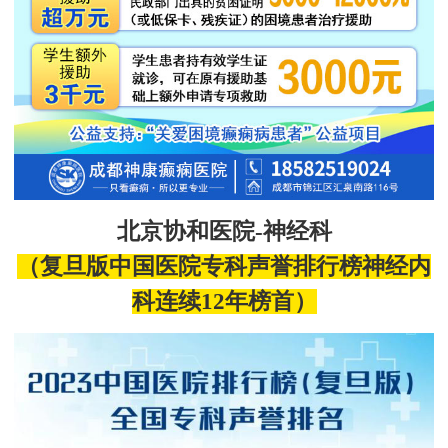
北京协和医院
-神经科
（
复旦
版中国医院
专科声誉排行榜神经内
科连续
12
年
榜首）