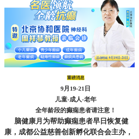
重磅消息
9
月
19
-
21
日
儿童
-成人-老年
全年龄段
的癫痫
患者请注意！
脑健康月为帮助癫痫患者早日恢复健
康，
成都公益慈善创新孵化联合会
主办，