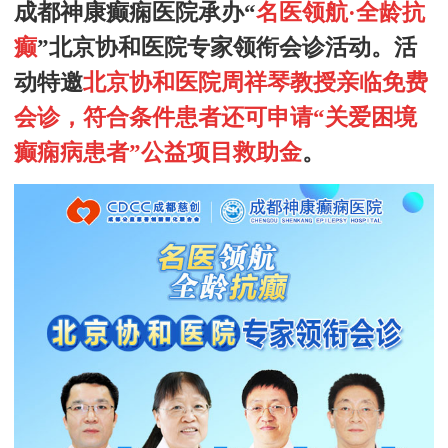
成都神康癫痫医院承办
“
名医领航
·
全龄抗
癫
”
北京
协和医院
专家领衔会诊活动
。
活
动特邀
北京协和医院
周祥琴教授
亲临免费
会诊，符合条件患者还可申请“关爱困境
癫痫病患者”公益项目救助金
。