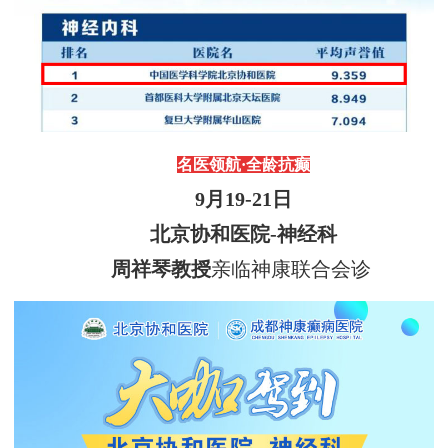
名医领航
·
全龄抗癫
9
月
19
-
21
日
北京协和医院
-神经科
周祥琴教授
亲临神康联合会诊