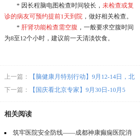
* 因长程脑电图检查时间较长，
未检查或复
诊的病友可预约
提前
1天到院
，做好相关检查。
*
肝肾功能检查需空腹
，一般要求空腹时间
为
8至12个小时，建议前一天清淡饮食。
上一篇：
【脑健康月特别行动】9月12-14日，北
京天坛医院杨涛博士免费会诊+超万元援助，护
下一篇：
【国庆看北京专家】9月30日-10月5
航全年龄段癫痫患者
日，北京天坛&首钢医院两大专家蓉城亲诊+癫
相关阅读
痫大额救助，速约！
筑牢医院安全防线——成都神康癫痫医院消