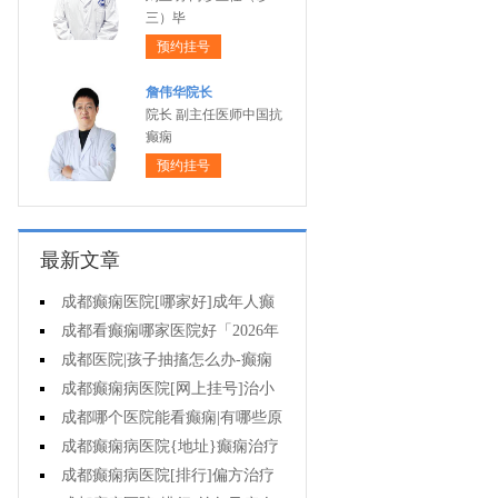
三）毕
预约挂号
詹伟华院长
院长 副主任医师中国抗
癫痫
预约挂号
最新文章
成都癫痫医院[哪家好]成年人癫
痫的护理要做到哪些?
成都看癫痫哪家医院好「2026年
度公布」癫痫是遗传的吗?
成都医院|孩子抽搐怎么办-癫痫
病吃什么中药?
成都癫痫病医院[网上挂号]治小
儿癫痫病药哪个好?
成都哪个医院能看癫痫|有哪些原
因会造成癫痫?
成都癫痫病医院{地址}癫痫治疗
要坚持哪些原则?
成都癫痫病医院[排行]偏方治疗