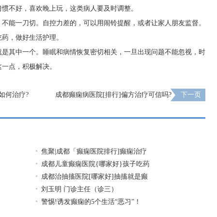
习惯不好，喜欢晚上玩，这类病人要及时调整。
，不能一刀切。自控力差的，可以用闹铃提醒，或者让家人朋友监督。
吃药，做好生活护理。
就是其中一个。睡眠和病情恢复密切相关，一旦出现问题不能忽视，时
这一点，积极解决。
如何治疗?
成都癫痫病医院[排行]偏方治疗可信吗?
下一页
焦聚|成都「癫痫医院排行]癫痫治疗
成都儿童癫痫医院{哪家好}孩子吃药
成都治抽搐医院[哪家好]抽搐就是癫
刘玉明 门诊主任（诊三）
警惕!诱发癫痫的5个生活“恶习”！