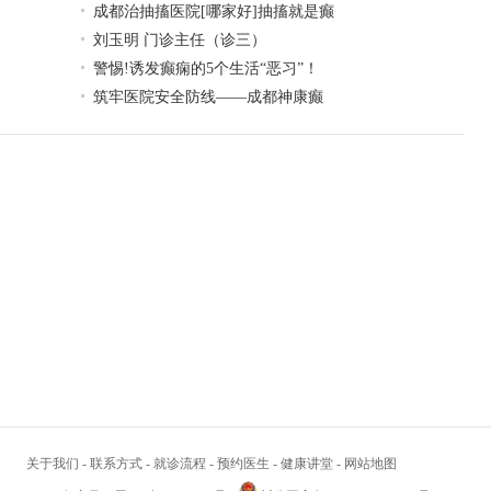
成都治抽搐医院[哪家好]抽搐就是癫
刘玉明 门诊主任（诊三）
警惕!诱发癫痫的5个生活“恶习”！
筑牢医院安全防线——成都神康癫
关于我们
-
联系方式
-
就诊流程
-
预约医生
-
健康讲堂
-
网站地图