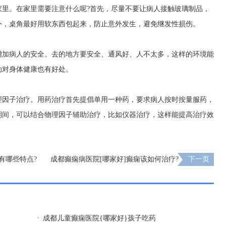
家里。在家里需要注意什么呢?首先，尽量不要让病人接触玻璃制品，
外，桌角最好用软东西包起来，防止意外发生，避免继发性损伤。
增加病人的安全。去的地方要安全、通风好、人不太多，这样的环境能
动对身体健康也有好处。
理因子治疗。用药治疗首先提倡单用一种药，要求病人按时按量服药，
期间，可以结合物理因子辅助治疗，比如仪器治疗，这样能提高治疗效
有哪些特点?
成都癫痫病医院[哪家好]癫痫该如何治疗?
下一页
成都儿童癫痫医院{哪家好}孩子吃药