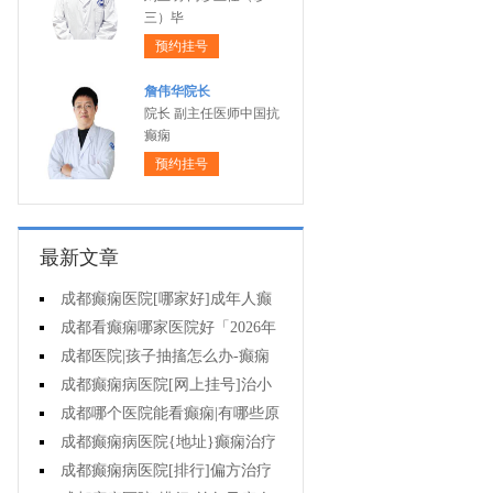
三）毕
预约挂号
詹伟华院长
院长 副主任医师中国抗
癫痫
预约挂号
最新文章
成都癫痫医院[哪家好]成年人癫
痫的护理要做到哪些?
成都看癫痫哪家医院好「2026年
度公布」癫痫是遗传的吗?
成都医院|孩子抽搐怎么办-癫痫
病吃什么中药?
成都癫痫病医院[网上挂号]治小
儿癫痫病药哪个好?
成都哪个医院能看癫痫|有哪些原
因会造成癫痫?
成都癫痫病医院{地址}癫痫治疗
要坚持哪些原则?
成都癫痫病医院[排行]偏方治疗