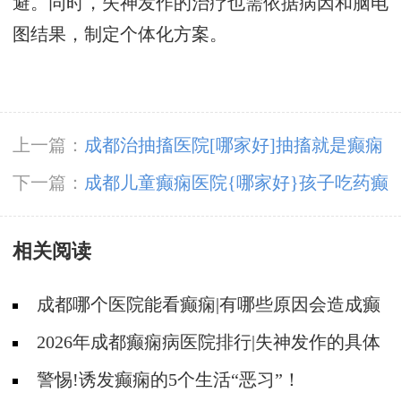
避。同时，失神发作的治疗也需依据病因和脑电
图结果，制定个体化方案。
上一篇：
成都治抽搐医院[哪家好]抽搐就是癫痫
吗？
下一篇：
成都儿童癫痫医院{哪家好}孩子吃药癫
痫还发作的原因?
相关阅读
成都哪个医院能看癫痫|有哪些原因会造成癫
痫?
2026年成都癫痫病医院排行|失神发作的具体
原因是什么？
警惕!诱发癫痫的5个生活“恶习”！