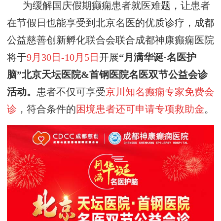
为缓解国庆假期癫痫患者就医难题，
让患者
在节假日也能享受到北京名医的优质诊疗，
成都
公益慈善创新孵化联合会联合成都神康癫痫医院
将于
9月30日-10月
5
日
开展
“
月满华诞
·名医护
脑
”
北京天坛医院
&首钢医院
名医双节公益会诊
活动
。
患者不仅可享受
京川知名癫痫专家免费会
诊
，
符合条件的
困境患者还
可申请专项救助金
。