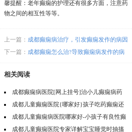
馨提醒：老年癫痫的护理还有很多方面，注意药
物之间的相互性等等。
上一篇：
成都癫痫病治疗，引发癫痫发作的病因
都有哪些?
下一篇：
成都癫痫怎么治?导致癫痫病发作的病
因都有什么?
相关阅读
成都癫痫病医院[网上挂号]治小儿癫痫病药
哪个好?
成都儿童癫痫医院{哪家好}孩子吃药癫痫还
发作的原因?
成都儿童癫痫病医院哪家好-小孩子有良性癫
痫可以吃德巴金吗？
成都儿童癫痫医院专家详解宝宝睡觉时抽搐