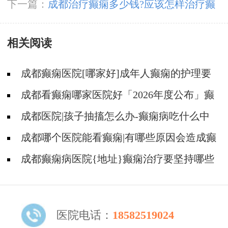
用多少钱呢?
下一篇：
成都治疗癫痫多少钱?应该怎样治疗癫
痫病?
相关阅读
成都癫痫医院[哪家好]成年人癫痫的护理要
做到哪些?
成都看癫痫哪家医院好「2026年度公布」癫
痫是遗传的吗?
成都医院|孩子抽搐怎么办-癫痫病吃什么中
药?
成都哪个医院能看癫痫|有哪些原因会造成癫
痫?
成都癫痫病医院{地址}癫痫治疗要坚持哪些
原则?
医院电话：
18582519024