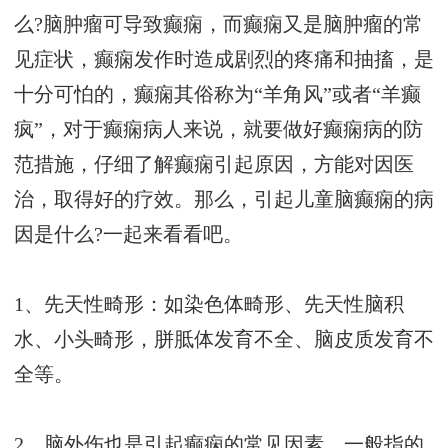
么?脑肿瘤可导致癫痫，而癫痫又是脑肿瘤的常
见症状，癫痫发作时造成剧烈的疼痛和抽搐，是
十分可怕的，癫痫其俗称为“羊角风”或者“羊癫
疯”，对于癫痫病人来说，就要做好癫痫病的防
范措施，仔细了解癫痫引起原因，方能对因医
治，取得好的疗效。那么，引起儿童脑癫痫的病
因是什么?一起来看看吧。
1、先天性畸形：如染色体畸形、先天性脑积
水、小头畸形，胼胝体发育不全、脑皮质发育不
全等。
2、脑外伤也是引起癫痫的常见因素，一般指的