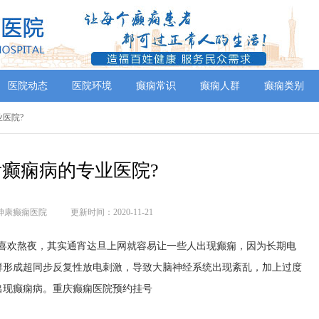
医院动态
医院环境
癫痫常识
癫痫人群
癫痫类别
业医院?
癫痫病的专业医院?
神康癫痫医院
更新时间：2020-11-21
欢熬夜，其实通宵达旦上网就容易让一些人出现癫痫，因为长期电
群形成超同步反复性放电刺激，导致大脑神经系统出现紊乱，加上过度
出现癫痫病。
重庆癫痫医院预约挂号