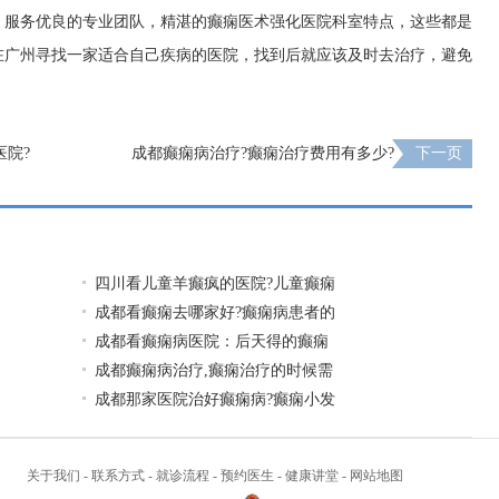
，服务优良的专业团队，精湛的癫痫医术强化医院科室特点，这些都是
在广州寻找一家适合自己疾病的医院，找到后就应该及时去治疗，避免
医院?
成都癫痫病治疗?癫痫治疗费用有多少?
下一页
四川看儿童羊癫疯的医院?儿童癫痫
成都看癫痫去哪家好?癫痫病患者的
成都看癫痫病医院：后天得的癫痫
成都癫痫病治疗,癫痫治疗的时候需
成都那家医院治好癫痫病?癫痫小发
关于我们
-
联系方式
-
就诊流程
-
预约医生
-
健康讲堂
-
网站地图