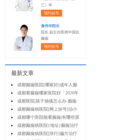
三）毕
预约挂号
詹伟华院长
院长 副主任医师中国抗
癫痫
预约挂号
最新文章
成都癫痫医院[哪家好]成年人癫
痫的护理要做到哪些?
成都看癫痫哪家医院好「2026年
度公布」癫痫是遗传的吗?
成都医院|孩子抽搐怎么办-癫痫
病吃什么中药?
成都癫痫病医院[网上挂号]治小
儿癫痫病药哪个好?
成都哪个医院能看癫痫|有哪些原
因会造成癫痫?
成都癫痫病医院{地址}癫痫治疗
要坚持哪些原则?
成都癫痫病医院[排行]偏方治疗