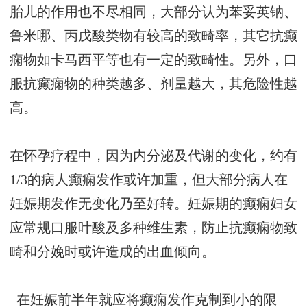
胎儿的作用也不尽相同，大部分认为苯妥英钠、
鲁米哪、丙戊酸类物有较高的致畸率，其它抗癫
痫物如卡马西平等也有一定的致畸性。另外，口
服抗癫痫物的种类越多、剂量越大，其危险性越
高。
在怀孕疗程中，因为内分泌及代谢的变化，约有
1/3的病人癫痫发作或许加重，但大部分病人在
妊娠期发作无变化乃至好转。妊娠期的癫痫妇女
应常规口服叶酸及多种维生素，防止抗癫痫物致
畸和分娩时或许造成的出血倾向。
在妊娠前半年就应将癫痫发作克制到小的限