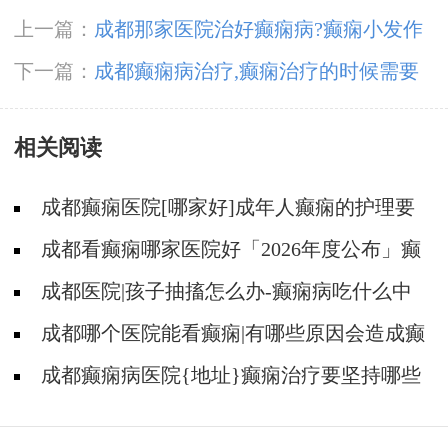
上一篇：
成都那家医院治好癫痫病?癫痫小发作
后应当如何处理呢?
下一篇：
成都癫痫病治疗,癫痫治疗的时候需要
注意什么？
相关阅读
成都癫痫医院[哪家好]成年人癫痫的护理要
做到哪些?
成都看癫痫哪家医院好「2026年度公布」癫
痫是遗传的吗?
成都医院|孩子抽搐怎么办-癫痫病吃什么中
药?
成都哪个医院能看癫痫|有哪些原因会造成癫
痫?
成都癫痫病医院{地址}癫痫治疗要坚持哪些
原则?