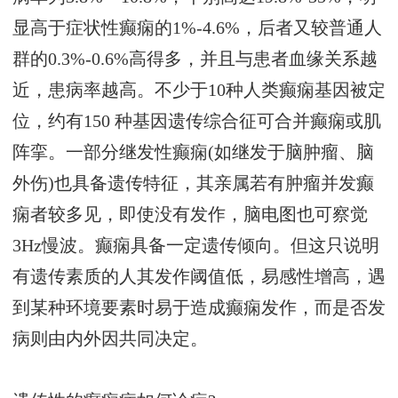
显高于症状性癫痫的1%-4.6%，后者又较普通人
群的0.3%-0.6%高得多，并且与患者血缘关系越
近，患病率越高。不少于10种人类癫痫基因被定
位，约有150 种基因遗传综合征可合并癫痫或肌
阵挛。一部分继发性癫痫(如继发于脑肿瘤、脑
外伤)也具备遗传特征，其亲属若有肿瘤并发癫
痫者较多见，即使没有发作，脑电图也可察觉
3Hz慢波。癫痫具备一定遗传倾向。但这只说明
有遗传素质的人其发作阈值低，易感性增高，遇
到某种环境要素时易于造成癫痫发作，而是否发
病则由内外因共同决定。