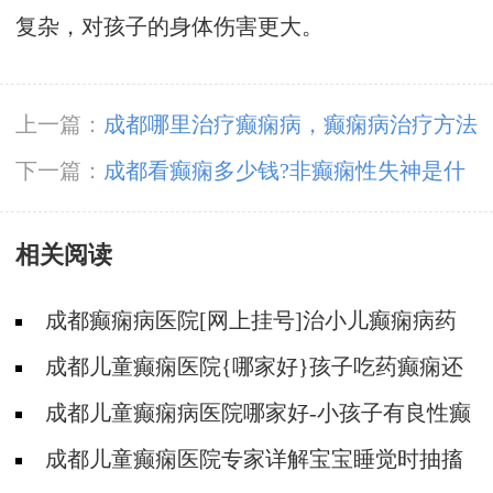
复杂，对孩子的身体伤害更大。
上一篇：
成都哪里治疗癫痫病，癫痫病治疗方法
有几种?
下一篇：
成都看癫痫多少钱?非癫痫性失神是什
么意思?
相关阅读
成都癫痫病医院[网上挂号]治小儿癫痫病药
哪个好?
成都儿童癫痫医院{哪家好}孩子吃药癫痫还
发作的原因?
成都儿童癫痫病医院哪家好-小孩子有良性癫
痫可以吃德巴金吗？
成都儿童癫痫医院专家详解宝宝睡觉时抽搐