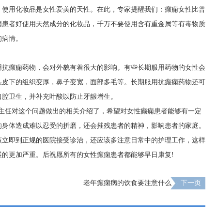
，使用化妆品是女性爱美的天性。在此，专家提醒我们：癫痫女性比普
痫患者好使用天然成分的化妆品，千万不要使用含有重金属等有毒物质
的病情。
用抗癫痫药物，会对外貌有着很大的影响。有些长期服用药物的女性会
头皮下的组织变厚，鼻子变宽，面部多毛等。长期服用抗癫痫药物还可
口腔卫生，并补充叶酸以防止牙龈增生。
痫主任对这个问题做出的相关介绍了，希望对女性癫痫患者能够有一定
的身体造成难以忍受的折磨，还会摧残患者的精神，影响患者的家庭。
该立即到正规的医院接受诊治，还应该多注意日常中的护理工作，这样
展的更加严重。后祝愿所有的女性癫痫患者都能够早日康复!
老年癫痫病的饮食要注意什么
下一页