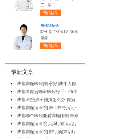
三）毕
预约挂号
詹伟华院长
院长 副主任医师中国抗
癫痫
预约挂号
最新文章
成都癫痫医院[哪家好]成年人癫
痫的护理要做到哪些?
成都看癫痫哪家医院好「2026年
度公布」癫痫是遗传的吗?
成都医院|孩子抽搐怎么办-癫痫
病吃什么中药?
成都癫痫病医院[网上挂号]治小
儿癫痫病药哪个好?
成都哪个医院能看癫痫|有哪些原
因会造成癫痫?
成都癫痫病医院{地址}癫痫治疗
要坚持哪些原则?
成都癫痫病医院[排行]偏方治疗