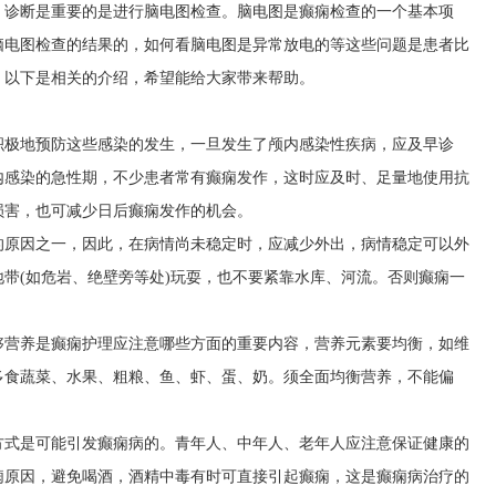
，诊断是重要的是进行脑电图检查。脑电图是癫痫检查的一个基本项
脑电图检查的结果的，如何看脑电图是异常放电的等这些问题是患者比
，以下是相关的介绍，希望能给大家带来帮助。
积极地预防这些感染的发生，一旦发生了颅内感染性疾病，应及早诊
内感染的急性期，不少患者常有癫痫发作，这时应及时、足量地使用抗
损害，也可减少日后癫痫发作的机会。
的原因之一，因此，在病情尚未稳定时，应减少外出，病情稳定可以外
带(如危岩、绝壁旁等处)玩耍，也不要紧靠水库、河流。否则癫痫一
够营养是癫痫护理应注意哪些方面的重要内容，营养元素要均衡，如维
多食蔬菜、水果、粗粮、鱼、虾、蛋、奶。须全面均衡营养，不能偏
方式是可能引发癫痫病的。青年人、中年人、老年人应注意保证健康的
痫原因，避免喝酒，酒精中毒有时可直接引起癫痫，这是癫痫病治疗的