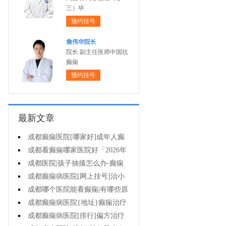
三）毕
预约挂号
詹伟华院长
院长 副主任医师中国抗
癫痫
预约挂号
最新文章
成都癫痫医院[哪家好]成年人癫
痫的护理要做到哪些?
成都看癫痫哪家医院好「2026年
度公布」癫痫是遗传的吗?
成都医院|孩子抽搐怎么办-癫痫
病吃什么中药?
成都癫痫病医院[网上挂号]治小
儿癫痫病药哪个好?
成都哪个医院能看癫痫|有哪些原
因会造成癫痫?
成都癫痫病医院{地址}癫痫治疗
要坚持哪些原则?
成都癫痫病医院[排行]偏方治疗