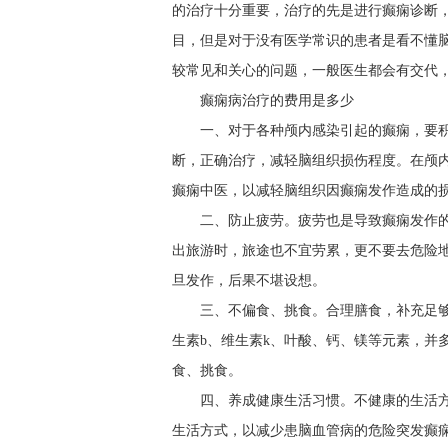
的治疗十分重要，治疗的先是进行癫痫诊断
目，但是对于没有医学常识的患者是看不懂
较常见和关心的问题，一般医生都会有交代
癫痫病治疗的费用是多少
一、对于各种颅内感染引起的癫痫，要
断，正确治疗，减轻脑组织损伤程度。在颅
癫痫中医，以减轻脑组织因癫痫发作造成的
二、防止疲劳。疲劳也是导致癫痫发作
出旅游时，旅途也不宜劳累，更不要去危险地
旦发作，后果不堪设想。
三、不偏食、挑食。合理膳食，补充足
生素b、维生素k、叶酸、钙、镁等元素，并
食、挑食。
四、养成健康生活习惯。不健康的生活
生活方式，以减少患脑血管病的危险突发癫