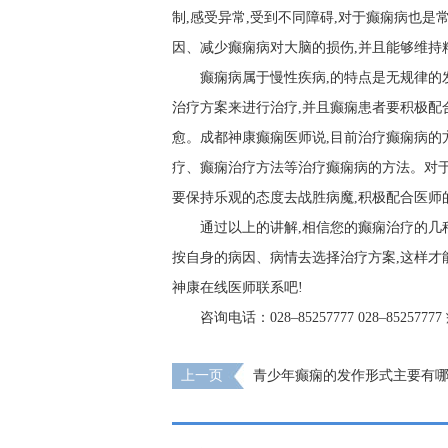
制,感受异常,受到不同障碍,对于癫痫病也是
因、减少癫痫病对大脑的损伤,并且能够维持
癫痫病属于慢性疾病,的特点是无规律的
治疗方案来进行治疗,并且癫痫患者要积极配
愈。成都神康癫痫医师说,目前治疗癫痫病的
疗、癫痫治疗方法等治疗癫痫病的方法。对于
要保持乐观的态度去战胜病魔,积极配合医师
通过以上的讲解,相信您的癫痫治疗的几
按自身的病因、病情去选择治疗方案,这样才
神康在线医师联系吧!
咨询电话：028–85257777 028–8525777
上一页
青少年癫痫的发作形式主要有