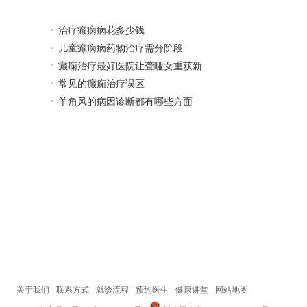
治疗癫痫病花多少钱
儿童癫痫病药物治疗需分阶段
癫痫治疗最好医院让聋哑女重获新
常见的癫痫治疗误区
羊角风的病因诊断都有哪些方面
关于我们
-
联系方式
-
就诊流程
-
预约医生
-
健康讲堂
-
网站地图