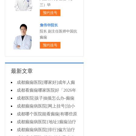
三）毕
预约挂号
詹伟华院长
院长 副主任医师中国抗
癫痫
预约挂号
最新文章
成都癫痫医院[哪家好]成年人癫
痫的护理要做到哪些?
成都看癫痫哪家医院好「2026年
度公布」癫痫是遗传的吗?
成都医院|孩子抽搐怎么办-癫痫
病吃什么中药?
成都癫痫病医院[网上挂号]治小
儿癫痫病药哪个好?
成都哪个医院能看癫痫|有哪些原
因会造成癫痫?
成都癫痫病医院{地址}癫痫治疗
要坚持哪些原则?
成都癫痫病医院[排行]偏方治疗