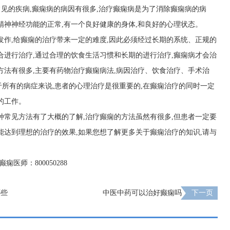
常见的疾病,癫痫病的病因有很多,治疗癫痫病是为了消除癫痫病的病
精神神经功能的正常,有一个良好健康的身体,和良好的心理状态。
发作,给癫痫的治疗带来一定的难度,因此必须经过长期的系统、正规的
合进行治疗,通过合理的饮食生活习惯和长期的进行治疗,癫痫病才会治
方法有很多,主要有药物治疗癫痫病法,病因治疗、饮食治疗、手术治
所有的病症来说,患者的心理治疗是很重要的,在癫痫治疗的同时一定
的工作。
种常见方法有了大概的了解,治疗癫痫的方法虽然有很多,但患者一定要
能达到理想的治疗的效果,如果您想了解更多关于癫痫治疗的知识,请与
7 癫痫医师：800050288
哪些
中医中药可以治好癫痫吗
下一页