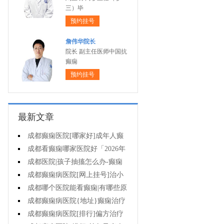
三）毕
预约挂号
詹伟华院长
院长 副主任医师中国抗
癫痫
预约挂号
最新文章
成都癫痫医院[哪家好]成年人癫
痫的护理要做到哪些?
成都看癫痫哪家医院好「2026年
度公布」癫痫是遗传的吗?
成都医院|孩子抽搐怎么办-癫痫
病吃什么中药?
成都癫痫病医院[网上挂号]治小
儿癫痫病药哪个好?
成都哪个医院能看癫痫|有哪些原
因会造成癫痫?
成都癫痫病医院{地址}癫痫治疗
要坚持哪些原则?
成都癫痫病医院[排行]偏方治疗