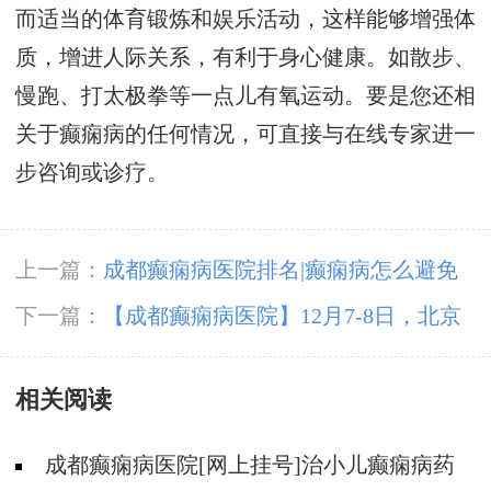
而适当的体育锻炼和娱乐活动，这样能够增强体
质，增进人际关系，有利于身心健康。如散步、
慢跑、打太极拳等一点儿有氧运动。要是您还相
关于癫痫病的任何情况，可直接与在线专家进一
步咨询或诊疗。
上一篇：
成都癫痫病医院排名|癫痫病怎么避免
遗传?
下一篇：
【成都癫痫病医院】12月7-8日，北京
三甲知名癫痫专家亲临成都免费会诊，多项援助
相关阅读
补贴限时发放!
成都癫痫病医院[网上挂号]治小儿癫痫病药