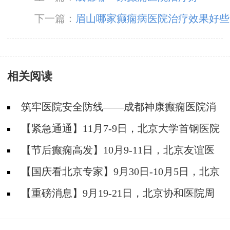
下一篇：
眉山哪家癫痫病医院治疗效果好些
相关阅读
筑牢医院安全防线——成都神康癫痫医院消
防安全培训纪实
【紧急通通】11月7-9日，北京大学首钢医院
神经内科胡颖教授亲临成都会诊，破解癫痫疑难
【节后癫痫高发】10月9-11日，北京友谊医
院陈葵博士免费会诊+治疗援助，破解癫痫难
【国庆看北京专家】9月30日-10月5日，北京
题！
天坛&首钢医院两大专家蓉城亲诊+癫痫大额救
【重磅消息】9月19-21日，北京协和医院周
助，速约！
祥琴教授成都领衔会诊，共筑全年龄段抗癫防