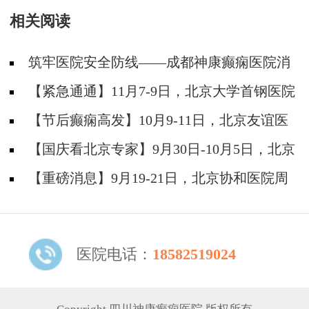
相关阅读
筑牢医院安全防线——成都神康癫痫医院消
防安全培训纪实
【紧急通通】11月7-9日，北京大学首钢医院
神经内科胡颖教授亲临成都会诊，破解癫痫疑难
【节后癫痫高发】10月9-11日，北京友谊医
院陈葵博士免费会诊+治疗援助，破解癫痫难
【国庆看北京专家】9月30日-10月5日，北京
题！
天坛&首钢医院两大专家蓉城亲诊+癫痫大额救
【重磅消息】9月19-21日，北京协和医院周
助，速约！
祥琴教授成都领衔会诊，共筑全年龄段抗癫防
线！
医院电话：
18582519024