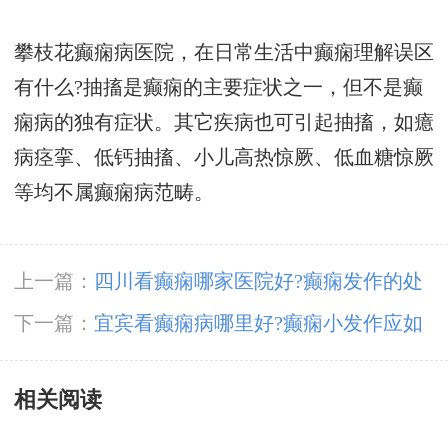
攀枝花癫痫病医院，在日常生活中癫痫理解误区
有什么?抽搐是癫痫的主要症状之一，但不是癫
痫病的独有症状。其它疾病也可引起抽搐，如癔
病痉挛、低钙抽搐、小儿高热惊厥、低血糖惊厥
等均不属癫痫病范畴。
上一篇：
四川看癫痫哪家医院好?癫痫发作的处
理措施有哪些?
下一篇：
宜宾看癫痫病哪里好?癫痫小发作应如
何急救?
相关阅读