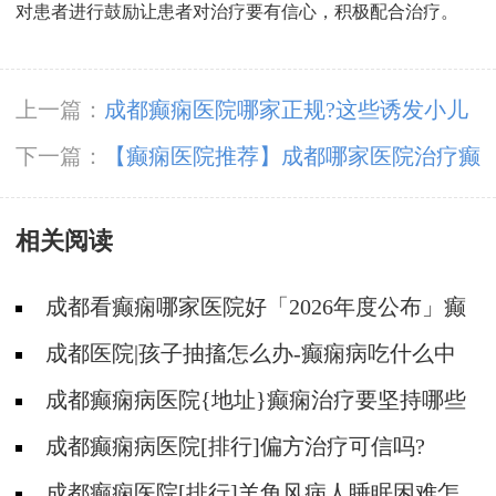
对患者进行鼓励让患者对治疗要有信心，积极配合治疗。
上一篇：
成都癫痫医院哪家正规?这些诱发小儿
癫痫发作的危险因素要警惕!
下一篇：
【癫痫医院推荐】成都哪家医院治疗癫
痫好_如何对癫痫儿童进行急救?
相关阅读
成都看癫痫哪家医院好「2026年度公布」癫
痫是遗传的吗?
成都医院|孩子抽搐怎么办-癫痫病吃什么中
药?
成都癫痫病医院{地址}癫痫治疗要坚持哪些
原则?
成都癫痫病医院[排行]偏方治疗可信吗?
成都癫痫医院[排行]羊角风病人睡眠困难怎