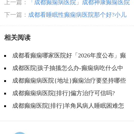
上一篇：
「成都癫痫病医院」成都神康癫痫医院
开展5.12国际护士节户外团建庆典活动
下一篇：
成都看睡眠性癫痫病医院那个好?小儿
癫痫中医治疗方法有哪些?
相关阅读
成都看癫痫哪家医院好「2026年度公布」癫
痫是遗传的吗?
成都医院|孩子抽搐怎么办-癫痫病吃什么中
药?
成都癫痫病医院{地址}癫痫治疗要坚持哪些
原则?
成都癫痫病医院[排行]偏方治疗可信吗?
成都癫痫医院[排行]羊角风病人睡眠困难怎
么办?