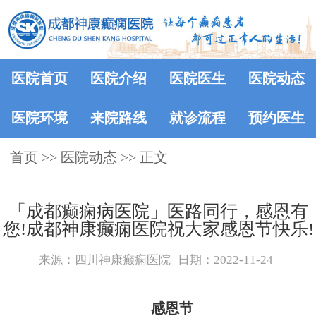
医院首页
医院介绍
医院医生
医院动态
医院环境
来院路线
就诊流程
预约医生
首页
>>
医院动态
>> 正文
「成都癫痫病医院」医路同行，感恩有
您!成都神康癫痫医院祝大家感恩节快乐!
来源：四川神康癫痫医院
日期：2022-11-24
感恩节