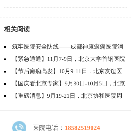
元旦假期正常接诊
相关阅读
筑牢医院安全防线——成都神康癫痫医院消
防安全培训纪实
【紧急通通】11月7-9日，北京大学首钢医院
神经内科胡颖教授亲临成都会诊，破解癫痫疑难
【节后癫痫高发】10月9-11日，北京友谊医
院陈葵博士免费会诊+治疗援助，破解癫痫难
【国庆看北京专家】9月30日-10月5日，北京
题！
天坛&首钢医院两大专家蓉城亲诊+癫痫大额救
【重磅消息】9月19-21日，北京协和医院周
助，速约！
祥琴教授成都领衔会诊，共筑全年龄段抗癫防
线！
医院电话：
18582519024