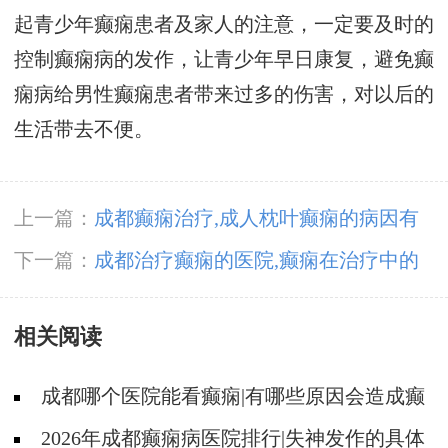
起青少年癫痫患者及家人的注意，一定要及时的
控制癫痫病的发作，让青少年早日康复，避免癫
痫病给男性癫痫患者带来过多的伤害，对以后的
生活带去不便。
上一篇：
成都癫痫治疗,成人枕叶癫痫的病因有
哪些
下一篇：
成都治疗癫痫的医院,癫痫在治疗中的
原则?
相关阅读
成都哪个医院能看癫痫|有哪些原因会造成癫
痫?
2026年成都癫痫病医院排行|失神发作的具体