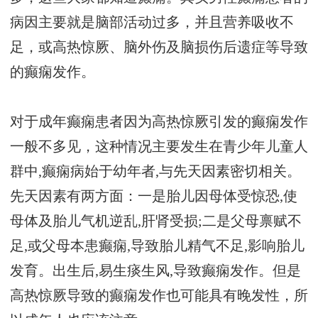
病因主要就是脑部活动过多，并且营养吸收不
足，或高热惊厥、脑外伤及脑损伤后遗症等导致
的癫痫发作。
对于成年癫痫患者因为高热惊厥引发的癫痫发作
一般不多见，这种情况主要发生在青少年儿童人
群中,癫痫病始于幼年者,与先天因素密切相关。
先天因素有两方面：一是胎儿因母体受惊恐,使
母体及胎儿气机逆乱,肝肾受损;二是父母禀赋不
足,或父母本患癫痫,导致胎儿精气不足,影响胎儿
发育。出生后,易生痰生风,导致癫痫发作。但是
高热惊厥导致的癫痫发作也可能具有晚发性，所