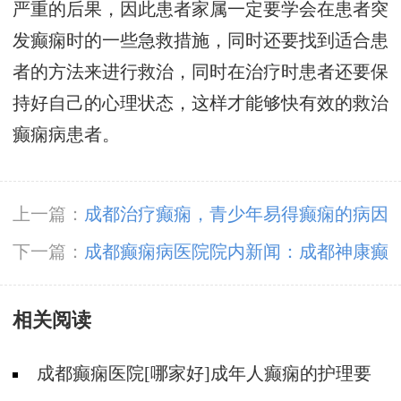
严重的后果，因此患者家属一定要学会在患者突
发癫痫时的一些急救措施，同时还要找到适合患
者的方法来进行救治，同时在治疗时患者还要保
持好自己的心理状态，这样才能够快有效的救治
癫痫病患者。
上一篇：
成都治疗癫痫，青少年易得癫痫的病因
有哪些?
下一篇：
成都癫痫病医院院内新闻：成都神康癫
痫医院特邀专家陈葵教授参加《第五届CAAE癫
相关阅读
痫共患病学术会议》
成都癫痫医院[哪家好]成年人癫痫的护理要