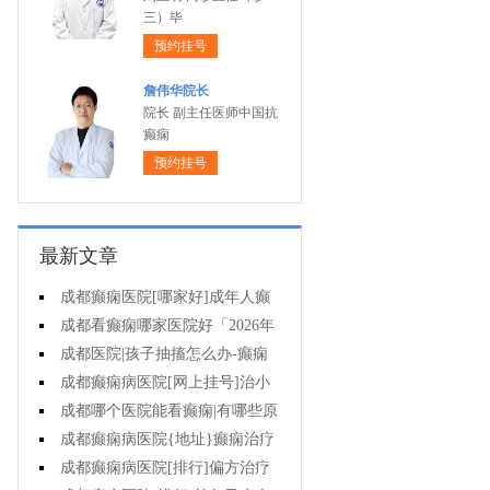
三）毕
预约挂号
詹伟华院长
院长 副主任医师中国抗
癫痫
预约挂号
最新文章
成都癫痫医院[哪家好]成年人癫
痫的护理要做到哪些?
成都看癫痫哪家医院好「2026年
度公布」癫痫是遗传的吗?
成都医院|孩子抽搐怎么办-癫痫
病吃什么中药?
成都癫痫病医院[网上挂号]治小
儿癫痫病药哪个好?
成都哪个医院能看癫痫|有哪些原
因会造成癫痫?
成都癫痫病医院{地址}癫痫治疗
要坚持哪些原则?
成都癫痫病医院[排行]偏方治疗