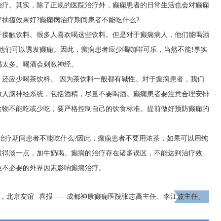
治疗。其实，除了正规的医院治疗外，癫痫患者的日常生活也会对癫痫
抽搐效果好?癫痫病治疗期间患者不能吃什么?
于接触饮料。很多人喜欢喝这些饮料。但是对于癫痫病人，他们能喝酒
他们可以诱发癫痫。因此，癫痫患者应少喝咖啡可乐，当然不能!事实
喝太多。喝酒会刺激神经。
，还应少喝茶饮料。 因为茶饮料一般都有碱性。对于癫痫患者，我们
激人脑神经系统，包括酒精，尽量不要喝酒。癫痫患者要注意合理安排
食物不能吃或少吃，要严格控制自己的饮食标准。提前做好预防癫痫的
治疗期间患者不能吃什么?因此，癫痫患者不要用浓茶，如果可以用纯
煮得淡一点，加牛奶喝。癫痫的治疗存在诸多误区，不能达到治疗效
免不必要的外界因素影响癫痫治疗。
日，北京友谊
喜报——成都神康癫痫医院张志高主任、李江波主任、
助惠及癫痫
豆晓峰主任荣膺中国抗癫痫协会会员
下一页