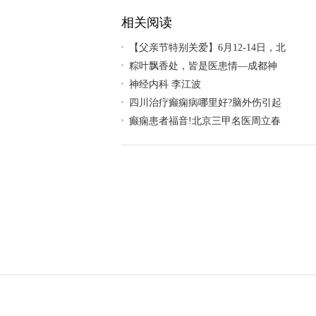
患者
相关阅读
【父亲节特别关爱】6月12-14日，北
粽叶飘香处，皆是医患情—成都神
神经内科 李江波
四川治疗癫痫病哪里好?脑外伤引起
癫痫患者福音!北京三甲名医周立春