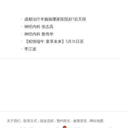
成都治疗羊癫疯哪家医院好?后天得
神经内科 张志高
神经内科 詹伟华
【粽情‌端午·童享未来】5月31日至
李江波
关于我们
-
联系方式
-
就诊流程
-
预约医生
-
健康讲堂
-
网站地图