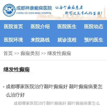
医院首页
医院介绍
医院医生
医院动态
医院环境
来院路线
就诊流程
预约医生
首页
>>
癫痫类别
>>
继发性癫痫
继发性癫痫
成都哪家医院治疗颞叶癫痫好 颞叶癫痫病要怎
么治疗好
成都哪家医院治疗颞叶癫痫好 颞叶癫痫病要怎么