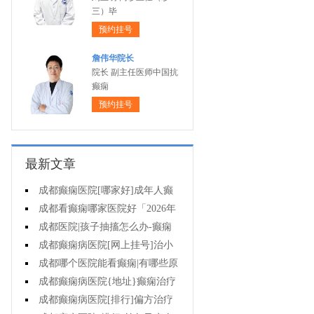
三）毕
预约挂号
詹伟华院长
院长 副主任医师中国抗
癫痫
预约挂号
最新文章
成都癫痫医院[哪家好]成年人癫
痫的护理要做到哪些?
成都看癫痫哪家医院好「2026年
度公布」癫痫是遗传的吗?
成都医院|孩子抽搐怎么办-癫痫
病吃什么中药?
成都癫痫病医院[网上挂号]治小
儿癫痫病药哪个好?
成都哪个医院能看癫痫|有哪些原
因会造成癫痫?
成都癫痫病医院{地址}癫痫治疗
要坚持哪些原则?
成都癫痫病医院[排行]偏方治疗