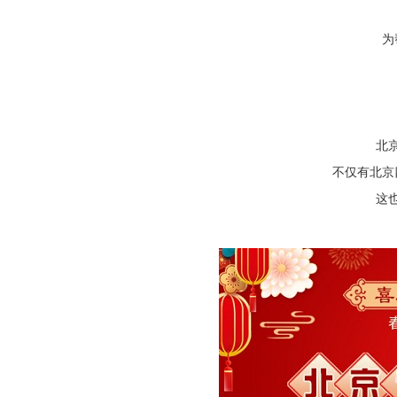
为
北
不仅有北京
这