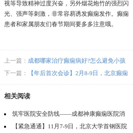
视等导致精神过度兴奋，另外烟花炮竹的强烈闪
光、强声等刺激，非常容易诱发癫痫发作。癫痫
患者和家属朋友们春节期间要多多注意哦。
上一篇：
成都哪家治疗癫痫病好?怎么避免小孩
患上羊角风?
下一篇：
【年后首次会诊】2月8-9日，北京癫痫
大咖亲临成都会诊，切莫错过！
相关阅读
筑牢医院安全防线——成都神康癫痫医院消
防安全培训纪实
【紧急通通】11月7-9日，北京大学首钢医院