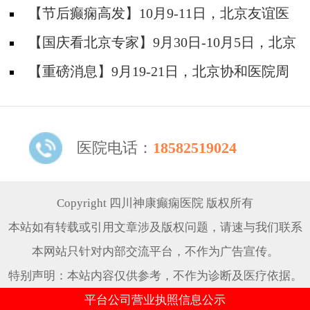
神经内科胡颖教授亲临成都会诊，破解癫痫疑难
【节后癫痫高发】10月9-11日，北京友谊医
院陈葵博士免费会诊+治疗援助，破解癫痫难
【国庆看北京专家】9月30日-10月5日，北京
题！
天坛&首钢医院两大专家蓉城亲诊+癫痫大额救
【重磅消息】9月19-21日，北京协和医院周
助，速约！
祥琴教授成都领衔会诊，共筑全年龄段抗癫防
线！
医院电话：
18582519024
Copyright 四川神康癫痫医院 版权所有
本站如有转载或引用文章涉及版权问题，请速与我们联系
本网站只针对内部交流平台，不作为广告宣传。
特别声明：本站内容仅供参考，不作为诊断及医疗依据。
平台公司营业执照信息公示