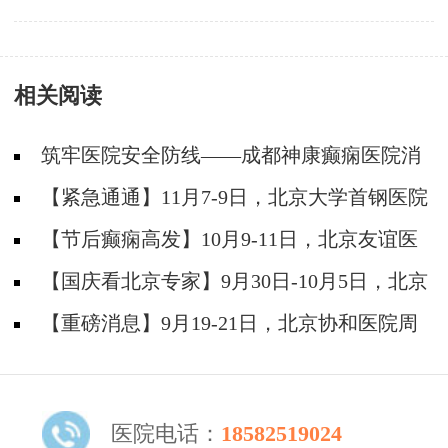
相关阅读
筑牢医院安全防线——成都神康癫痫医院消
防安全培训纪实
【紧急通通】11月7-9日，北京大学首钢医院
神经内科胡颖教授亲临成都会诊，破解癫痫疑难
【节后癫痫高发】10月9-11日，北京友谊医
院陈葵博士免费会诊+治疗援助，破解癫痫难
【国庆看北京专家】9月30日-10月5日，北京
题！
天坛&首钢医院两大专家蓉城亲诊+癫痫大额救
【重磅消息】9月19-21日，北京协和医院周
助，速约！
祥琴教授成都领衔会诊，共筑全年龄段抗癫防
线！
医院电话：
18582519024