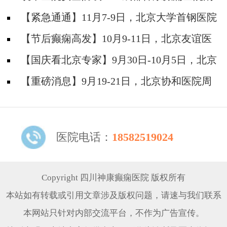
防安全培训纪实
【紧急通通】11月7-9日，北京大学首钢医院
神经内科胡颖教授亲临成都会诊，破解癫痫疑难
【节后癫痫高发】10月9-11日，北京友谊医
院陈葵博士免费会诊+治疗援助，破解癫痫难
【国庆看北京专家】9月30日-10月5日，北京
题！
天坛&首钢医院两大专家蓉城亲诊+癫痫大额救
【重磅消息】9月19-21日，北京协和医院周
助，速约！
祥琴教授成都领衔会诊，共筑全年龄段抗癫防
线！
医院电话：
18582519024
Copyright 四川神康癫痫医院 版权所有
本站如有转载或引用文章涉及版权问题，请速与我们联系
本网站只针对内部交流平台，不作为广告宣传。