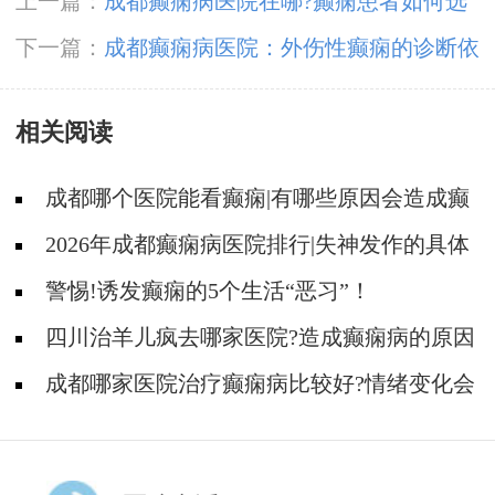
上一篇：
成都癫痫病医院在哪?癫痫患者如何选
择好医院就诊
下一篇：
成都癫痫病医院：外伤性癫痫的诊断依
据有哪些?
相关阅读
成都哪个医院能看癫痫|有哪些原因会造成癫
痫?
2026年成都癫痫病医院排行|失神发作的具体
原因是什么？
警惕!诱发癫痫的5个生活“恶习”！
四川治羊儿疯去哪家医院?造成癫痫病的原因
还有哪些?
成都哪家医院治疗癫痫病比较好?情绪变化会
引起癫痫发作吗?