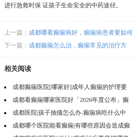
进行急救时保 证孩子生命安全的中药途径。
上一篇：
成都哪看癫痫病好，癫痫病患者要如何
做好护理工作?
下一篇：
成都癫痫怎么治，癫痫常见的治疗方
法?
相关阅读
成都癫痫医院[哪家好]成年人癫痫的护理要
做到哪些?
成都看癫痫哪家医院好「2026年度公布」癫
痫是遗传的吗?
成都医院|孩子抽搐怎么办-癫痫病吃什么中
药?
成都哪个医院能看癫痫|有哪些原因会造成癫