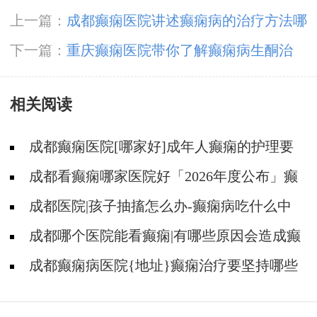
上一篇：
成都癫痫医院讲述癫痫病的治疗方法哪
种好?
下一篇：
重庆癫痫医院带你了解癫痫病生酮治
疗?
相关阅读
成都癫痫医院[哪家好]成年人癫痫的护理要
做到哪些?
成都看癫痫哪家医院好「2026年度公布」癫
痫是遗传的吗?
成都医院|孩子抽搐怎么办-癫痫病吃什么中
药?
成都哪个医院能看癫痫|有哪些原因会造成癫
痫?
成都癫痫病医院{地址}癫痫治疗要坚持哪些
原则?