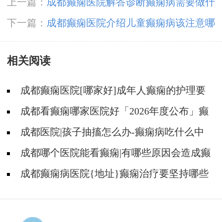
上一篇：
成都癫痫医院解答诊断癫痫病需要做什
么检查?
下一篇：
成都癫痫医院介绍儿童癫痫病该注意哪
些护理?
相关阅读
成都癫痫医院[哪家好]成年人癫痫的护理要
做到哪些?
成都看癫痫哪家医院好「2026年度公布」癫
痫是遗传的吗?
成都医院|孩子抽搐怎么办-癫痫病吃什么中
药?
成都哪个医院能看癫痫|有哪些原因会造成癫
痫?
成都癫痫病医院{地址}癫痫治疗要坚持哪些
原则?