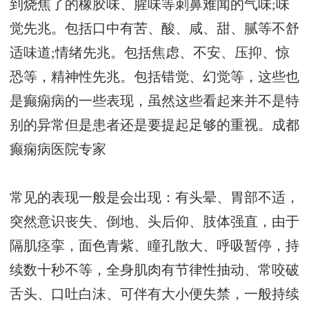
到烧焦了的橡胶味、腥味等刺鼻难闻的气味;味
觉先兆。包括口中有苦、酸、咸、甜、腻等不舒
适味道;情绪先兆。包括焦虑、不安、压抑、惊
恐等，精神性先兆。包括错觉、幻觉等，这些也
是癫痫病的一些表现，虽然这些看起来并不是特
别的异常但是患者还是要提起足够的重视。
成都
癫痫病医院专家
常见的表现一般是会出现：有头晕、胃部不适，
突然意识丧失、倒地、头后仰、肢体强直，由于
隔肌痉挛，面色青紫、瞳孔散大、呼吸暂停，持
续数十秒不等，全身肌肉有节律性抽动、常咬破
舌头、口吐白沫、可伴有大小便失禁，一般持续