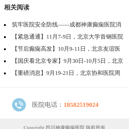
相关阅读
筑牢医院安全防线——成都神康癫痫医院消
防安全培训纪实
【紧急通通】11月7-9日，北京大学首钢医院
神经内科胡颖教授亲临成都会诊，破解癫痫疑难
【节后癫痫高发】10月9-11日，北京友谊医
院陈葵博士免费会诊+治疗援助，破解癫痫难
【国庆看北京专家】9月30日-10月5日，北京
题！
天坛&首钢医院两大专家蓉城亲诊+癫痫大额救
【重磅消息】9月19-21日，北京协和医院周
助，速约！
祥琴教授成都领衔会诊，共筑全年龄段抗癫防
线！
医院电话：
18582519024
Copyright 四川神康癫痫医院 版权所有