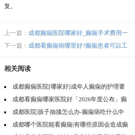
复。
上一篇：
成都癫痫医院哪家好_癫痫手术费用一
般多少?
下一篇：
成都看癫痫病哪里好?癫痫患者可以工
作吗?
相关阅读
成都癫痫医院[哪家好]成年人癫痫的护理要
做到哪些?
成都看癫痫哪家医院好「2026年度公布」癫
痫是遗传的吗?
成都医院|孩子抽搐怎么办-癫痫病吃什么中
药?
成都哪个医院能看癫痫|有哪些原因会造成癫