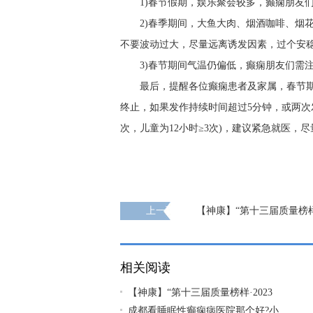
1)春节假期，娱乐聚会较多，癫痫朋友
2)春季期间，大鱼大肉、烟酒咖啡、烟
不要波动过大，尽量远离诱发因素，过个安
3)春节期间气温仍偏低，癫痫朋友们需
最后，提醒各位癫痫患者及家属，春节
终止，如果发作持续时间超过5分钟，或两次
次，儿童为12小时≥3次)，建议紧急就医，
上一页
【神康】“第十三届质量榜样·
总评榜”揭晓，我院被评为“2023年度·消费
牌”
相关阅读
【神康】“第十三届质量榜样·2023
成都看睡眠性癫痫病医院那个好?小