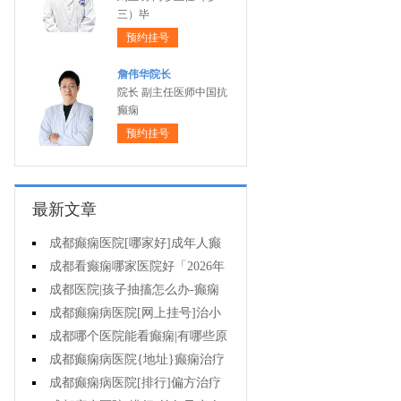
三）毕
预约挂号
詹伟华院长
院长 副主任医师中国抗
癫痫
预约挂号
最新文章
成都癫痫医院[哪家好]成年人癫
痫的护理要做到哪些?
成都看癫痫哪家医院好「2026年
度公布」癫痫是遗传的吗?
成都医院|孩子抽搐怎么办-癫痫
病吃什么中药?
成都癫痫病医院[网上挂号]治小
儿癫痫病药哪个好?
成都哪个医院能看癫痫|有哪些原
因会造成癫痫?
成都癫痫病医院{地址}癫痫治疗
要坚持哪些原则?
成都癫痫病医院[排行]偏方治疗