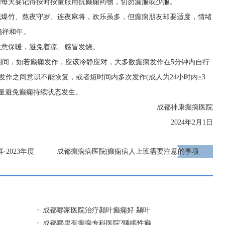
们每天要记得按时按量服用抗癫痫药物，切勿漏服或少服。
花爆竹、熬夜守岁、连夜麻将，欢乐虽多，但癫痫朋友却要适度，情绪
稳祥和年。
注意保暖，避免着凉、感冒发烧。
期间，如若癫痫发作，应该冷静应对，大多数癫痫发作在5分钟内自行
发作之间意识不能恢复，或者短时间内多次发作(成人为24小时内≥3
尽量避免癫痫持续状态发生。
成都神康癫痫医院
2024年2月1日
2023年度
成都癫痫病医院|癫痫病人上班需要注意的事项
者信得过老品
下一页
成都哪家医院治疗颞叶癫痫好 颞叶
成都哪里有癫痫专科医院?睡眠性癫