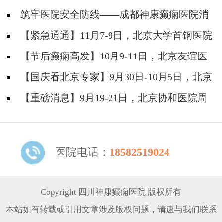
筑牢医院安全防线——成都神康癫痫医院消
防安全培训纪实
【紧急通通】11月7-9日，北京大学首钢医院
神经内科胡颖教授亲临成都会诊，破解癫痫疑难
【节后癫痫高发】10月9-11日，北京友谊医
院陈葵博士免费会诊+治疗援助，破解癫痫难
【国庆看北京专家】9月30日-10月5日，北京
题！
天坛&首钢医院两大专家蓉城亲诊+癫痫大额救
【重磅消息】9月19-21日，北京协和医院周
助，速约！
祥琴教授成都领衔会诊，共筑全年龄段抗癫防
线！
医院电话：
18582519024
Copyright 四川神康癫痫医院 版权所有
本站如有转载或引用文章涉及版权问题，请速与我们联系