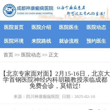
医院首页
医院介绍
医院医生
医院动态
医院环境
来院路线
就诊流程
预约医生
首页
>>
医院动态
>> 正文
【北京专家面对面】2月15-16日，北京大
学首钢医院神经内科胡颖教授亲临成都
免费会诊，莫错过!
来源：四川神康癫痫医院
日期：2025-02-10