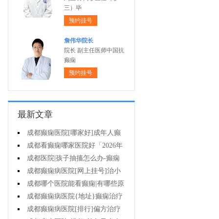
三）毕
预约挂号
詹伟华院长
院长 副主任医师中国抗
癫痫
预约挂号
最新文章
成都癫痫医院[哪家好]成年人癫
痫的护理要做到哪些?
成都看癫痫哪家医院好「2026年
度公布」癫痫是遗传的吗?
成都医院|孩子抽搐怎么办-癫痫
病吃什么中药?
成都癫痫病医院[网上挂号]治小
儿癫痫病药哪个好?
成都哪个医院能看癫痫|有哪些原
因会造成癫痫?
成都癫痫病医院{地址}癫痫治疗
要坚持哪些原则?
成都癫痫病医院[排行]偏方治疗